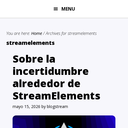
Skip
Skip
MENU
to
to
main
primary
content
sidebar
You are here:
Home
/
Archives for streamelements
streamelements
Sobre la
incertidumbre
alrededor de
StreamElements
mayo 15, 2026
by
blogstream